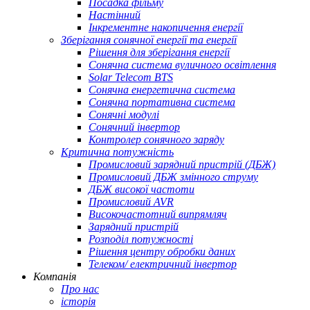
Посадка фільму
Настінний
Інкрементне накопичення енергії
Зберігання сонячної енергії та енергії
Рішення для зберігання енергії
Сонячна система вуличного освітлення
Solar Telecom BTS
Сонячна енергетична система
Сонячна портативна система
Сонячні модулі
Сонячний інвертор
Контролер сонячного заряду
Критична потужність
Промисловий зарядний пристрій (ДБЖ)
Промисловий ДБЖ змінного струму
ДБЖ високої частоти
Промисловий AVR
Високочастотний випрямляч
Зарядний пристрій
Розподіл потужності
Рішення центру обробки даних
Телеком/ електричний інвертор
Компанія
Про нас
історія